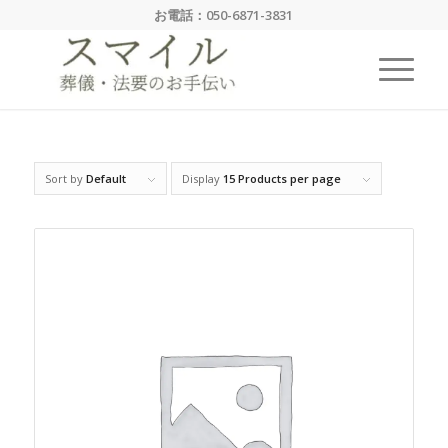
お電話：
050-6871-3831
Sort by
Default
Display
15 Products per page