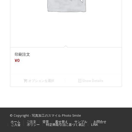
印刷注文
¥
0
オプションを選択
Show Details
© Copyright - 写真加工のスマイル Photo Smile
ホーム
ご注文
背景
着せ替え
サンプル
お問合せ
ご入金
ポリシー
特定商取引法に基づく表記
LINK