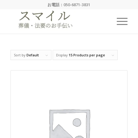
お電話：
050-6871-3831
Sort by
Default
Display
15 Products per page