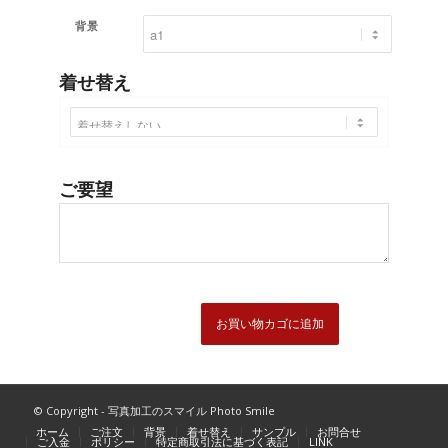
背景
着せ替え
ご要望
お買い物カゴに追加
© Copyright - 写真加工のスマイル Photo Smile
ホーム
ご注文
背景
着せ替え
サンプル
お問合せ
ご入金
ポリシー
特定商取引法に基づく表記
LINK